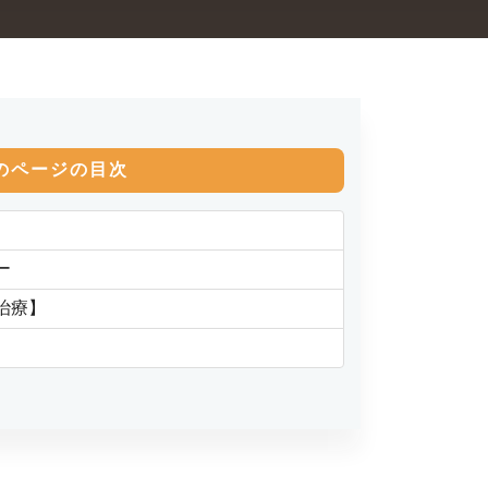
のページの目次
ー
治療】