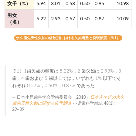
女子（%）
5.94
3.01
0.58
0.50
0.95
10.98
男女
5.22
2.93
0.57
0.50
0.87
10.09
（名）
永久歯先天性欠如の歯数別における欠如者数と発現頻度（※1）
※1）1歯欠如の頻度は 5.22%，2 歯欠如は 2.93%，3
歯，4 歯および 5 歯以上では，いずれも 1% 以下でそ
れぞれ 0.57%，0.50%，0.87% であった
日本小児歯科学会学術委員会（2010）
日本人小児の永久
歯先天性欠如に関する疫学調査
小児歯科学雑誌 48(1):
29−39