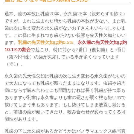
通常、歯の本数は乳歯20本、永久歯28本（親知らずを除く）
ですが、まれに生まれた時から乳歯の本数が少ない、また乳
歯の次に生え変わる永久歯がないお子さんもいらっしゃいま
す。この様に生まれつき歯が少ない状態を先天性欠如といい
ます。
乳歯の先天性欠如は約0.5%
、
永久歯の先天性欠如は約
10.1%の割合
で起こり、特に前から2番目（側切歯）と5番目
（第2小臼歯）の歯が欠如している事が多くなっています
（※1）。
永久歯の先天性欠如は乳歯の次に生え変わる永久歯がないの
で大人になっても乳歯が残ったままになります。虫歯や歯周
病にならず噛み合わせにも問題なければ長く乳歯が持つ事も
ありますが乳歯は永久歯よりも歯の硬さが弱く根も短いので
抜けてしまう事もあります。もし抜けてしまま放置し続ける
と、前後の歯が傾いてきたり、咬み合わせが変わってくる可
能性があります。
乳歯の下に永久歯があるかどうかはパノラマエックス線写真