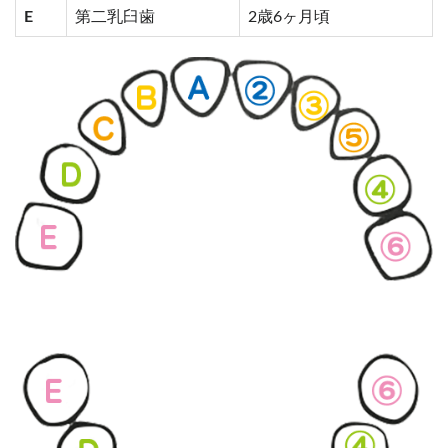
E
第二乳臼歯
2歳6ヶ月頃