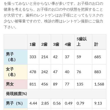
を撮ってみないと分からない事が多いです。お子様のお口の
健康を考えるなら、お子様のお口の中の状態を把握すること
が大切です。歯科のレントゲンはお子様にとってもリスクの
少ない被曝量ですので、検診の際はレントゲン撮影にご協力
下さい。
5歯以
1歯
2歯
3歯
4歯
上
計
男子
333
214
42
37
59
685
（名）
女子
478
242
47
40
76
883
（名）
男女
811
456
89
77
135
1,568
発現頻度(%)
男子（%）
4.44
2.85
0.56
0.49
0.79
9.13