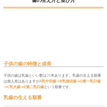
歯の生え方と並び方
子供の歯の特徴と成長
子供の歯は乳歯といい数は20本あります。乳歯の生える順番
は個人差はありますが
A乳中切歯→B乳側切歯→D第一乳臼歯
→C乳犬歯→E第二乳臼歯
という順番です。
乳歯の生える順番