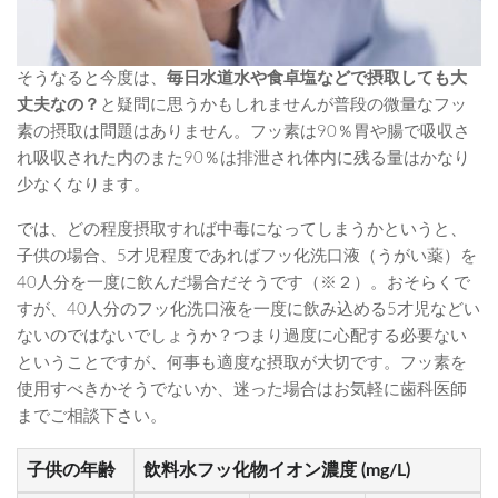
そうなると今度は、
毎日水道水や食卓塩などで摂取しても大
丈夫なの？
と疑問に思うかもしれませんが普段の微量なフッ
素の摂取は問題はありません。フッ素は90％胃や腸で吸収さ
れ吸収された内のまた90％は排泄され体内に残る量はかなり
少なくなります。
では、どの程度摂取すれば中毒になってしまうかというと、
子供の場合、5才児程度であればフッ化洗口液（うがい薬）を
40人分を一度に飲んだ場合だそうです（※２）。おそらくで
すが、40人分のフッ化洗口液を一度に飲み込める5才児などい
ないのではないでしょうか？つまり過度に心配する必要ない
ということですが、何事も適度な摂取が大切です。フッ素を
使用すべきかそうでないか、迷った場合はお気軽に歯科医師
までご相談下さい。
子供の年齢
飲料水フッ化物イオン濃度 (mg/L)