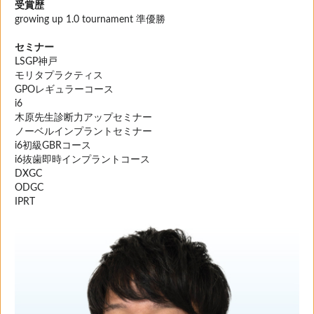
受賞歴
growing up 1.0 tournament 準優勝
セミナー
LSGP神戸
モリタプラクティス
GPOレギュラーコース
i6
木原先生診断力アップセミナー
ノーベルインプラントセミナー
i6初級GBRコース
i6抜歯即時インプラントコース
DXGC
ODGC
IPRT