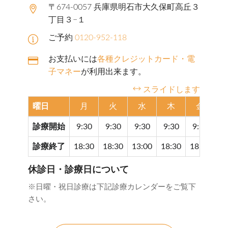
〒674-0057 兵庫県明石市大久保町高丘３
丁目３−１
ご予約
0120-952-118
お支払いには
各種クレジットカード・電
子マネー
が利用出来ます。
スライドします
曜日
月
火
水
木
金
診療開始
9:30
9:30
9:30
9:30
9:30
9
診療終了
18:30
18:30
13:00
18:30
18:30
17
休診日・診療日について
※日曜・祝日診療は下記診療カレンダーをご覧下
さい。