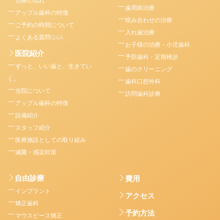
治療の流れ
歯周病治療
アップル歯科の特徴
咬み合わせの治療
ご予約の時間について
入れ歯治療
よくある質問Q&A
お子様の治療・小児歯科
医院紹介
予防歯科・定期検診
ずっと、いい歯と、生きてい
歯のクリーニング
く。
歯科口腔外科
当院について
訪問歯科診療
アップル歯科の特徴
設備紹介
スタッフ紹介
医療施設としての取り組み
滅菌・感染対策
自由診療
費用
インプラント
アクセス
矯正歯科
予約方法
マウスピース矯正