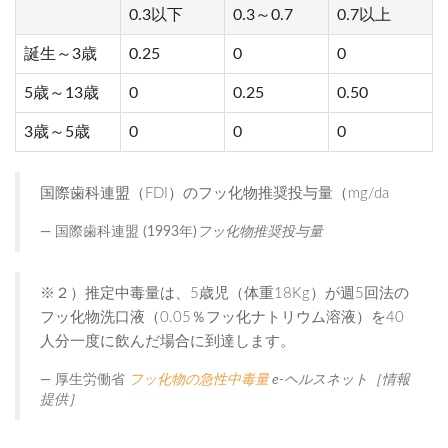
0.3以下
0.3～0.7
0.7以上
誕生～3歳
0.25
0
0
5歳～13歳
0
0.25
0.50
3歳～5歳
0
0
0
国際歯科連盟（FDI）のフッ化物推奨投与量（mg/da
国際歯科連盟 (1993年)
フッ化物推奨投与量
※２）推定中毒量は、5歳児（体重18Kg）が週5回法の
フッ化物洗口液（0.05％フッ化ナトリウム溶液）を40
人分一度に飲んだ場合に到達します。
厚生労働省
フッ化物の急性中毒量
e-ヘルスネット［情報
提供］