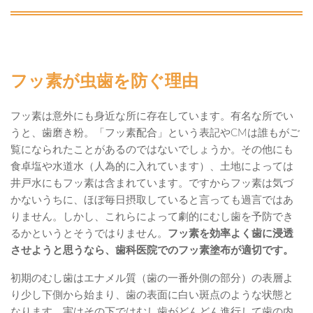
フッ素が虫歯を防ぐ理由
フッ素は意外にも身近な所に存在しています。有名な所でい
うと、歯磨き粉。「フッ素配合」という表記やCMは誰もがご
覧になられたことがあるのではないでしょうか。その他にも
食卓塩や水道水（人為的に入れています）、土地によっては
井戸水にもフッ素は含まれています。ですからフッ素は気づ
かないうちに、ほぼ毎日摂取していると言っても過言ではあ
りません。しかし、これらによって劇的にむし歯を予防でき
るかというとそうではりません。
フッ素を効率よく歯に浸透
させようと思うなら、歯科医院でのフッ素塗布が適切です。
初期のむし歯はエナメル質（歯の一番外側の部分）の表層よ
り少し下側から始まり、歯の表面に白い斑点のような状態と
なります。実はその下ではむし歯がどんどん進行して歯の内