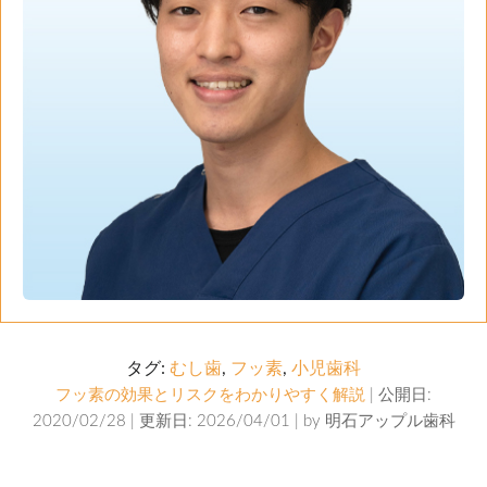
タグ:
むし歯
,
フッ素
,
小児歯科
フッ素の効果とリスクをわかりやすく解説
| 公開日:
2020/02/28 | 更新日: 2026/04/01 | by
明石アップル歯科