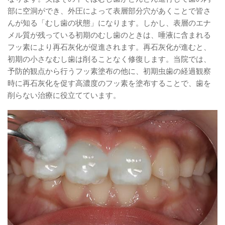
部に空洞ができ、外圧によって表層部分穴があくことで皆さ
んが知る「むし歯の状態」になります。しかし、表層のエナ
メル質が残っている初期のむし歯のときは、唾液に含まれる
フッ素により再石灰化が促進されます。再石灰化が進むと、
初期の小さなむし歯は削ることなく修復します。当院では、
予防的観点から行うフッ素塗布の他に、初期虫歯の経過観察
時に再石灰化を促す高濃度のフッ素を塗布することで、歯を
削らない治療に役立てています。