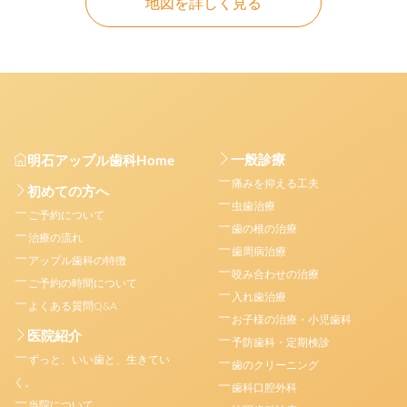
地図を詳しく見る
一般診療
明石アップル歯科Home
痛みを抑える工夫
初めての方へ
虫歯治療
ご予約について
歯の根の治療
治療の流れ
歯周病治療
アップル歯科の特徴
咬み合わせの治療
ご予約の時間について
入れ歯治療
よくある質問Q&A
お子様の治療・小児歯科
医院紹介
予防歯科・定期検診
ずっと、いい歯と、生きてい
歯のクリーニング
く。
歯科口腔外科
当院について