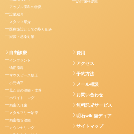
訪問歯科診療
アップル歯科の特徴
設備紹介
スタッフ紹介
医療施設としての取り組み
滅菌・感染対策
自由診療
費用
インプラント
アクセス
矯正歯科
予約方法
マウスピース矯正
小児矯正
メール相談
見た目の治療・改善
お問い合わせ
ホワイトニング
無料託児サービス
精密入れ歯
メタルフリー治療
明石wiki歯ディア
精密根管治療
サイトマップ
カウンセリング