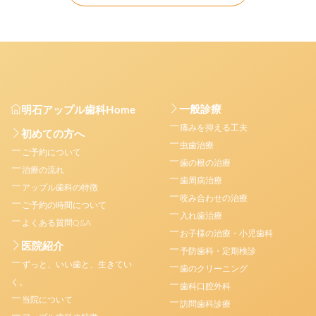
一般診療
明石アップル歯科Home
痛みを抑える工夫
初めての方へ
虫歯治療
ご予約について
歯の根の治療
治療の流れ
歯周病治療
アップル歯科の特徴
咬み合わせの治療
ご予約の時間について
入れ歯治療
よくある質問Q&A
お子様の治療・小児歯科
医院紹介
予防歯科・定期検診
ずっと、いい歯と、生きてい
歯のクリーニング
く。
歯科口腔外科
当院について
訪問歯科診療