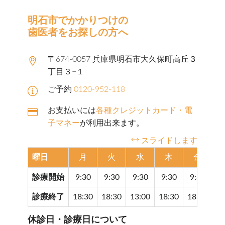
明石市でかかりつけの
歯医者をお探しの方へ
〒674-0057 兵庫県明石市大久保町高丘３
丁目３−１
ご予約
0120-952-118
お支払いには
各種クレジットカード・電
子マネー
が利用出来ます。
スライドします
曜日
月
火
水
木
金
診療開始
9:30
9:30
9:30
9:30
9:30
9
診療終了
18:30
18:30
13:00
18:30
18:30
17
休診日・診療日について