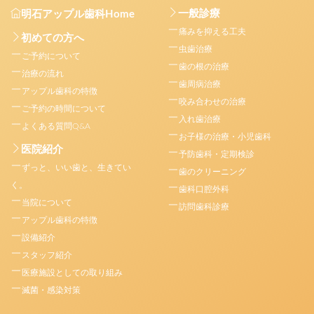
一般診療
明石アップル歯科Home
痛みを抑える工夫
初めての方へ
虫歯治療
ご予約について
歯の根の治療
治療の流れ
歯周病治療
アップル歯科の特徴
咬み合わせの治療
ご予約の時間について
入れ歯治療
よくある質問Q&A
お子様の治療・小児歯科
医院紹介
予防歯科・定期検診
ずっと、いい歯と、生きてい
歯のクリーニング
く。
歯科口腔外科
当院について
訪問歯科診療
アップル歯科の特徴
設備紹介
スタッフ紹介
医療施設としての取り組み
滅菌・感染対策