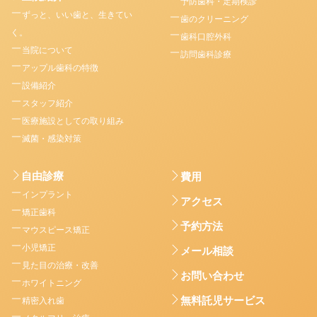
予防歯科・定期検診
ずっと、いい歯と、生きてい
歯のクリーニング
く。
歯科口腔外科
当院について
訪問歯科診療
アップル歯科の特徴
設備紹介
スタッフ紹介
医療施設としての取り組み
滅菌・感染対策
自由診療
費用
インプラント
アクセス
矯正歯科
予約方法
マウスピース矯正
小児矯正
メール相談
見た目の治療・改善
お問い合わせ
ホワイトニング
無料託児サービス
精密入れ歯