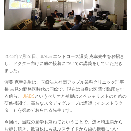
2013年9月26日、JIADS エンドコース渥美 克幸先生をお招き
し、ドクター向けに歯の接着についての講義をしていただき
ました。
渥美 克幸先生は、医療法人社団アップル歯科クリニック理事
長 吉見の勤務医時代の同僚で、現在は自身の医院で臨床をす
る傍ら、
JIADS
というぺリオと補綴のスペシャリストのための
研修機関で、高名なスタディグループの講師（インストラク
ター）を努めておられる先生です。
今回は、当院の見学も兼ねてということで、遥々埼玉県から
お越し頂き、数百枚にも及ぶスライドから歯の接着につい