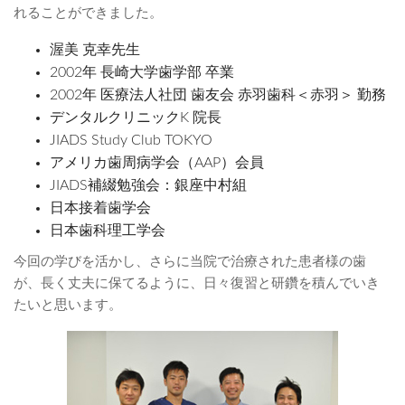
れることができました。
渥美 克幸先生
2002年 長崎大学歯学部 卒業
2002年 医療法人社団 歯友会 赤羽歯科＜赤羽＞ 勤務
デンタルクリニックK
院長
JIADS Study Club TOKYO
アメリカ歯周病学会（AAP）会員
JIADS補綴勉強会：銀座中村組
日本接着歯学会
日本歯科理工学会
今回の学びを活かし、さらに当院で治療された患者様の歯
が、長く丈夫に保てるように、日々復習と研鑽を積んでいき
たいと思います。