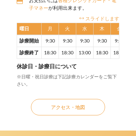
お支払いには
各種クレジットカード・電
子マネー
が利用出来ます。
スライドします
曜日
月
火
水
木
金
診療開始
9:30
9:30
9:30
9:30
9:30
9
診療終了
18:30
18:30
13:00
18:30
18:30
17
休診日・診療日について
※日曜・祝日診療は下記診療カレンダーをご覧下
さい。
アクセス・地図