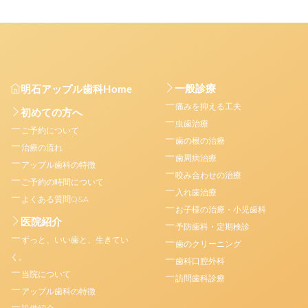
一般診療
明石アップル歯科Home
痛みを抑える工夫
初めての方へ
虫歯治療
ご予約について
歯の根の治療
治療の流れ
歯周病治療
アップル歯科の特徴
咬み合わせの治療
ご予約の時間について
入れ歯治療
よくある質問Q&A
お子様の治療・小児歯科
医院紹介
予防歯科・定期検診
ずっと、いい歯と、生きてい
歯のクリーニング
く。
歯科口腔外科
当院について
訪問歯科診療
アップル歯科の特徴