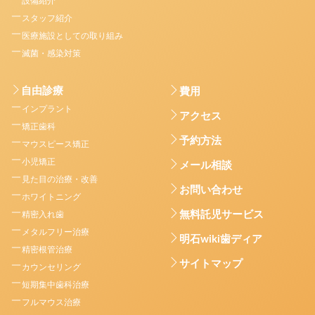
設備紹介
スタッフ紹介
医療施設としての取り組み
滅菌・感染対策
自由診療
費用
インプラント
アクセス
矯正歯科
予約方法
マウスピース矯正
小児矯正
メール相談
見た目の治療・改善
お問い合わせ
ホワイトニング
無料託児サービス
精密入れ歯
メタルフリー治療
明石wiki歯ディア
精密根管治療
サイトマップ
カウンセリング
短期集中歯科治療
フルマウス治療