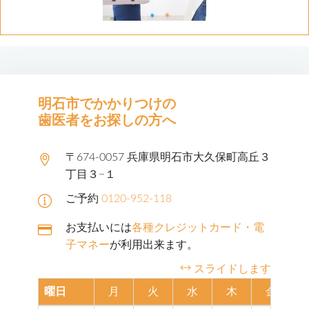
明石市でかかりつけの
歯医者をお探しの方へ
〒674-0057 兵庫県明石市大久保町高丘３
丁目３−１
ご予約
0120-952-118
お支払いには
各種クレジットカード・電
子マネー
が利用出来ます。
スライドします
曜日
月
火
水
木
金