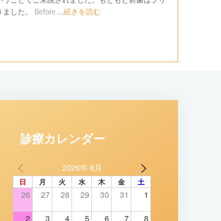
いうことでご来院されました。もともと前歯はブリ
Before ...
続きを読む
診療カレンダー
2026年 8月
日
月
火
水
木
金
土
26
27
28
29
30
31
1
2
3
4
5
6
7
8