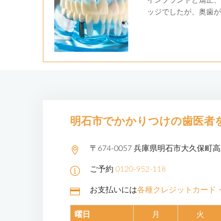
インプラントと矯正、
ッジでしたが、奥歯がな
明石市でかかりつけの
歯医者
〒674-0057 兵庫県明石市大久保町
ご予約
0120-952-118
お支払いには
各種クレジットカード
曜日
月
火