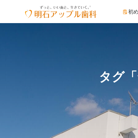
初
タグ「