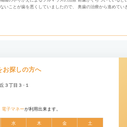
補綴のやりかえによるフルマウスの治療 前歯がぐらついていると
いことが歯を悪くしていましたので、 奥歯の治療から進めていきました。 
をお探しの方へ
高丘３丁目３−１
・電子マネー
が利用出来ます。
水
木
金
土