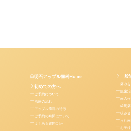
一般
明石アップル歯科Home
痛みを
初めての方へ
虫歯治
ご予約について
歯の根
治療の流れ
歯周病
アップル歯科の特徴
咬み合
ご予約の時間について
入れ歯
よくある質問Q&A
お子様