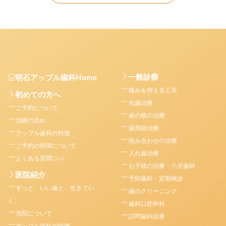
一般診療
明石アップル歯科Home
痛みを抑える工夫
初めての方へ
虫歯治療
ご予約について
歯の根の治療
治療の流れ
歯周病治療
アップル歯科の特徴
咬み合わせの治療
ご予約の時間について
入れ歯治療
よくある質問Q&A
お子様の治療・小児歯科
医院紹介
予防歯科・定期検診
ずっと、いい歯と、生きてい
歯のクリーニング
く。
歯科口腔外科
当院について
訪問歯科診療
アップル歯科の特徴