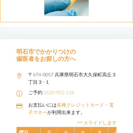
明石市でかかりつけの
歯医者をお探しの方へ
〒674-0057 兵庫県明石市大久保町高丘３
丁目３−１
ご予約
0120-952-118
お支払いには
各種クレジットカード・電
子マネー
が利用出来ます。
スライドします
曜日
月
火
水
木
金