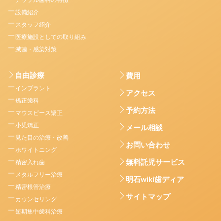
設備紹介
スタッフ紹介
医療施設としての取り組み
滅菌・感染対策
自由診療
費用
インプラント
アクセス
矯正歯科
予約方法
マウスピース矯正
小児矯正
メール相談
見た目の治療・改善
お問い合わせ
ホワイトニング
無料託児サービス
精密入れ歯
メタルフリー治療
明石wiki歯ディア
精密根管治療
サイトマップ
カウンセリング
短期集中歯科治療