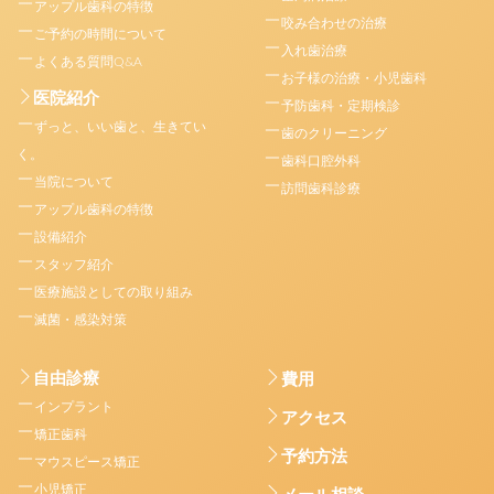
アップル歯科の特徴
咬み合わせの治療
ご予約の時間について
入れ歯治療
よくある質問Q&A
お子様の治療・小児歯科
医院紹介
予防歯科・定期検診
ずっと、いい歯と、生きてい
歯のクリーニング
く。
歯科口腔外科
当院について
訪問歯科診療
アップル歯科の特徴
設備紹介
スタッフ紹介
医療施設としての取り組み
滅菌・感染対策
自由診療
費用
インプラント
アクセス
矯正歯科
予約方法
マウスピース矯正
小児矯正