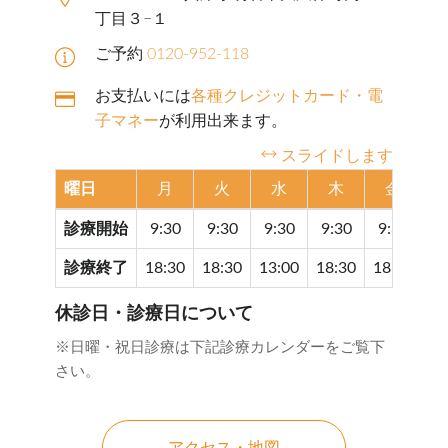
丁目３−１
ご予約
0120-952-118
お支払いには
各種クレジットカード・電
子マネー
が利用出来ます。
スライドします
曜日
月
火
水
木
金
診療開始
9:30
9:30
9:30
9:30
9:30
9
診療終了
18:30
18:30
13:00
18:30
18:30
17
休診日・診療日について
※日曜・祝日診療は下記診療カレンダーをご覧下
さい。
アクセス・地図