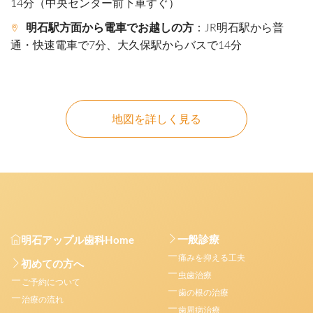
14分（中央センター前下車すぐ）
明石駅方面から電車でお越しの方
：JR明石駅から普
通・快速電車で7分、大久保駅からバスで14分
地図を詳しく見る
一般診療
明石アップル歯科Home
痛みを抑える工夫
初めての方へ
虫歯治療
ご予約について
歯の根の治療
治療の流れ
歯周病治療