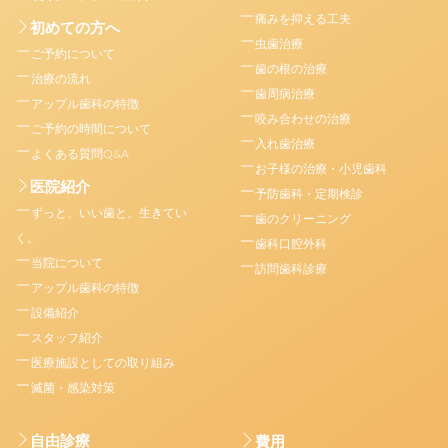
痛みを抑える工夫
初めての方へ
虫歯治療
ご予約について
歯の根の治療
治療の流れ
歯周病治療
アップル歯科の特徴
咬み合わせの治療
ご予約の時間について
入れ歯治療
よくある質問Q&A
お子様の治療・小児歯科
医院紹介
予防歯科・定期検診
ずっと、いい歯と、生きてい
歯のクリーニング
く。
歯科口腔外科
当院について
訪問歯科診療
アップル歯科の特徴
設備紹介
スタッフ紹介
医療施設としての取り組み
滅菌・感染対策
自由診療
費用