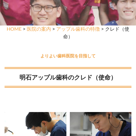
HOME
>
医院の案内
>
アップル歯科の特徴
> クレド（使
命）
よりよい歯科医院を目指して
明石アップル歯科のクレド（使命）