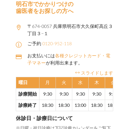
明石市でかかりつけの
歯医者をお探しの方へ
〒674-0057 兵庫県明石市大久保町高丘３
丁目３−１
ご予約
0120-952-118
お支払いには
各種クレジットカード・電
子マネー
が利用出来ます。
スライドします
曜日
月
火
水
木
金
診療開始
9:30
9:30
9:30
9:30
9:30
9
診療終了
18:30
18:30
13:00
18:30
18:30
17
休診日・診療日について
※日曜・祝日診療は下記診療カレンダーをご覧下