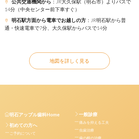
公共交通機関から
：JR大久保駅（明石市）よりバスで
14分（中央センター前下車すぐ）
明石駅方面から電車でお越しの方
：JR明石駅から普
通・快速電車で7分、大久保駅からバスで14分
地図を詳しく見る
一般診療
明石アップル歯科Home
痛みを抑える工夫
初めての方へ
虫歯治療
ご予約について
歯の根の治療