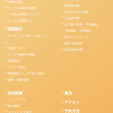
治療の流れ
歯周病治療
アップル歯科の特徴
咬み合わせの治療
ご予約の時間について
入れ歯治療
よくある質問Q&A
お子様の治療・小児歯科
医院紹介
予防歯科・定期検診
ずっと、いい歯と、生きてい
歯のクリーニング
く。
歯科口腔外科
当院について
訪問歯科診療
アップル歯科の特徴
設備紹介
スタッフ紹介
医療施設としての取り組み
滅菌・感染対策
自由診療
費用
インプラント
アクセス
矯正歯科
予約方法
マウスピース矯正