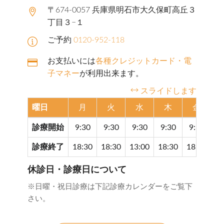
〒674-0057 兵庫県明石市大久保町高丘３
丁目３−１
ご予約
0120-952-118
お支払いには
各種クレジットカード・電
子マネー
が利用出来ます。
スライドします
曜日
月
火
水
木
金
診療開始
9:30
9:30
9:30
9:30
9:30
9
診療終了
18:30
18:30
13:00
18:30
18:30
17
休診日・診療日について
※日曜・祝日診療は下記診療カレンダーをご覧下
さい。