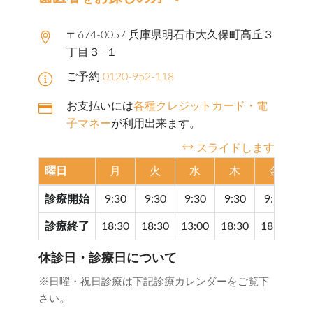
〒674-0057 兵庫県明石市大久保町高丘３
丁目３−１
ご予約
0120-952-118
お支払いには
各種クレジットカード・電
子マネー
が利用出来ます。
スライドします
曜日
月
火
水
木
金
診療開始
9:30
9:30
9:30
9:30
9:30
9
診療終了
18:30
18:30
13:00
18:30
18:30
17
休診日・診療日について
※日曜・祝日診療は下記診療カレンダーをご覧下
さい。