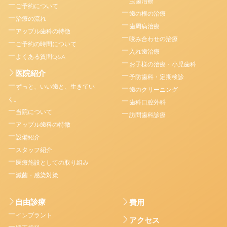
虫歯治療
ご予約について
歯の根の治療
治療の流れ
歯周病治療
アップル歯科の特徴
咬み合わせの治療
ご予約の時間について
入れ歯治療
よくある質問Q&A
お子様の治療・小児歯科
医院紹介
予防歯科・定期検診
ずっと、いい歯と、生きてい
歯のクリーニング
く。
歯科口腔外科
当院について
訪問歯科診療
アップル歯科の特徴
設備紹介
スタッフ紹介
医療施設としての取り組み
滅菌・感染対策
自由診療
費用
インプラント
アクセス