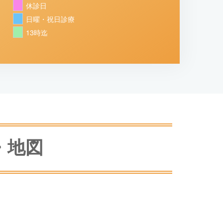
休診日
日曜・祝日診療
13時迄
・地図