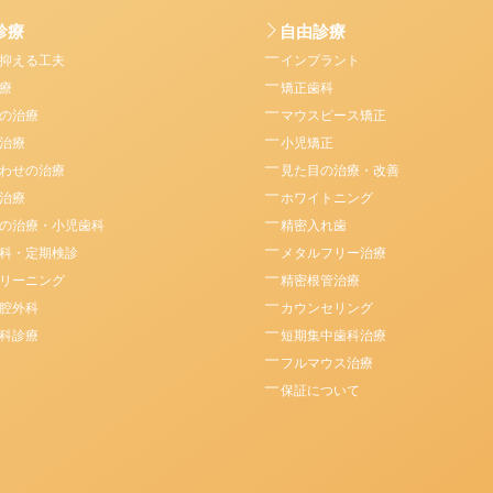
診療
自由診療
抑える工夫
インプラント
療
矯正歯科
の治療
マウスピース矯正
治療
小児矯正
わせの治療
見た目の治療・改善
治療
ホワイトニング
の治療・小児歯科
精密入れ歯
科・定期検診
メタルフリー治療
リーニング
精密根管治療
腔外科
カウンセリング
科診療
短期集中歯科治療
フルマウス治療
保証について