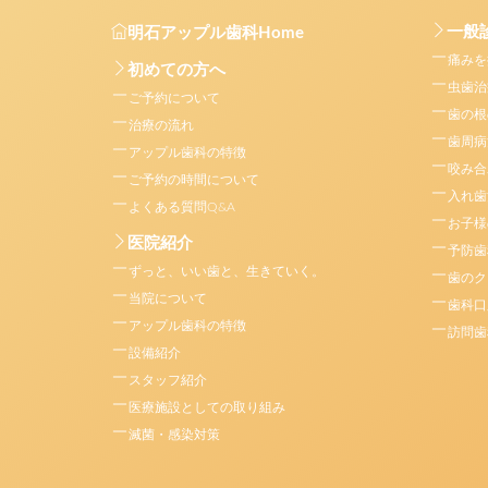
一般
明石アップル歯科Home
痛みを
初めての方へ
虫歯治
ご予約について
歯の根
治療の流れ
歯周病
アップル歯科の特徴
咬み合
ご予約の時間について
入れ歯
よくある質問Q&A
お子様
医院紹介
予防歯
ずっと、いい歯と、生きていく。
歯のク
当院について
歯科口
アップル歯科の特徴
訪問歯
設備紹介
スタッフ紹介
医療施設としての取り組み
滅菌・感染対策