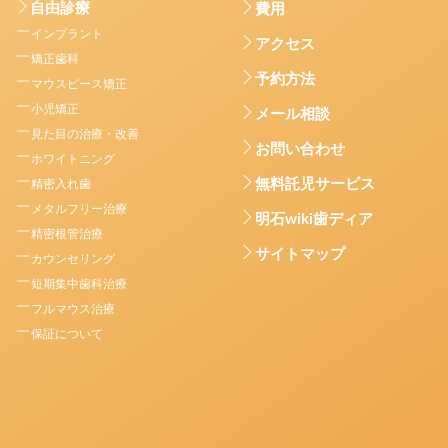
自由診療
費用
インプラント
アクセス
矯正歯科
予約方法
マウスピース矯正
小児矯正
メール相談
見た目の治療・改善
お問い合わせ
ホワイトニング
無料託児サービス
精密入れ歯
メタルフリー治療
明石wiki歯ディア
精密根管治療
サイトマップ
カウンセリング
短期集中歯科治療
フルマウス治療
保証について