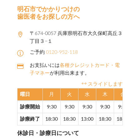
明石市でかかりつけの
歯医者をお探しの方へ
〒674-0057 兵庫県明石市大久保町高丘３
丁目３−１
ご予約
0120-952-118
お支払いには
各種クレジットカード・電
子マネー
が利用出来ます。
スライドします
曜日
月
火
水
木
金
診療開始
9:30
9:30
9:30
9:30
9:30
9
診療終了
18:30
18:30
13:00
18:30
18:30
17
休診日・診療日について