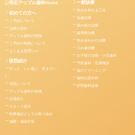
一般診療
明石アップル歯科Home
痛みを抑える工夫
初めての方へ
虫歯治療
ご予約について
歯の根の治療
治療の流れ
歯周病治療
アップル歯科の特徴
咬み合わせの治療
ご予約の時間について
入れ歯治療
よくある質問Q&A
お子様の治療・小児歯科
医院紹介
予防歯科・定期検診
ずっと、いい歯と、生きてい
歯のクリーニング
く。
歯科口腔外科
当院について
訪問歯科診療
アップル歯科の特徴
設備紹介
スタッフ紹介
医療施設としての取り組み
滅菌・感染対策