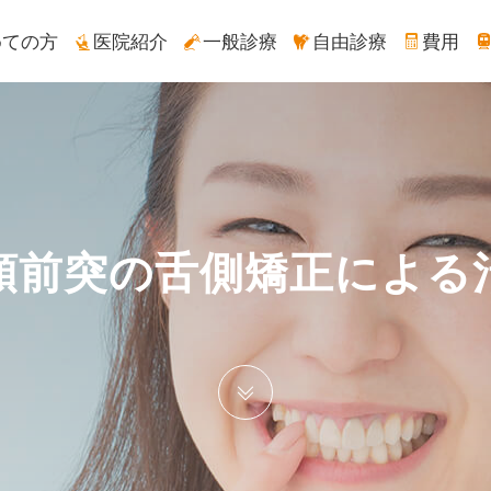
めての方
医院紹介
一般診療
自由診療
費用
顎前突の舌側矯正による