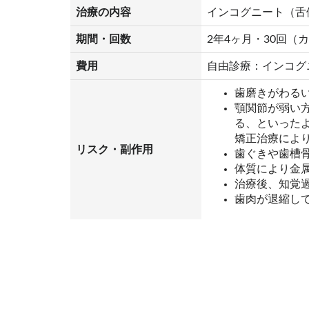
治療の内容
インコグニート（舌
期間・回数
2年4ヶ月・30回（
費用
自由診療：インコグニー
歯磨きがわる
顎関節が弱い
る、といった
矯正治療によ
リスク・副作用
歯ぐきや歯槽
体質により金
治療後、知覚
歯肉が退縮し