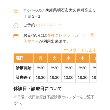
〒674-0057 兵庫県明石市大久保町高丘３
丁目３−１
ご予約
0120-952-118
お支払いには
各種クレジットカード・電
子マネー
が利用出来ます。
スライドします
曜日
月
火
水
木
金
診療開始
9:30
9:30
9:30
9:30
9:30
9
診療終了
18:30
18:30
13:00
18:30
18:30
17
休診日・診療日について
※日曜・祝日診療は下記診療カレンダーをご覧下
さい。