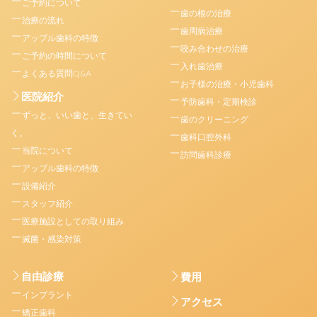
ご予約について
歯の根の治療
治療の流れ
歯周病治療
アップル歯科の特徴
咬み合わせの治療
ご予約の時間について
入れ歯治療
よくある質問Q&A
お子様の治療・小児歯科
医院紹介
予防歯科・定期検診
ずっと、いい歯と、生きてい
歯のクリーニング
く。
歯科口腔外科
当院について
訪問歯科診療
アップル歯科の特徴
設備紹介
スタッフ紹介
医療施設としての取り組み
滅菌・感染対策
自由診療
費用
インプラント
アクセス
矯正歯科