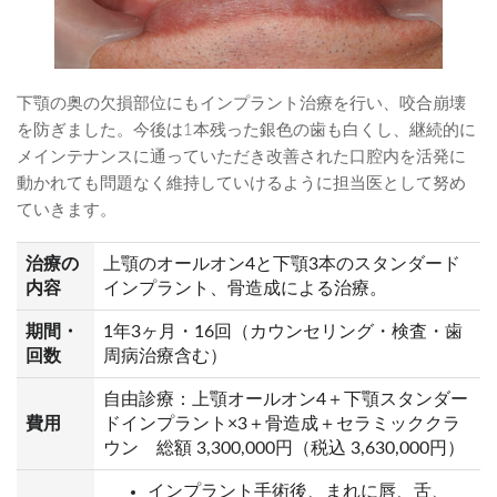
下顎の奥の欠損部位にもインプラント治療を行い、咬合崩壊
を防ぎました。今後は1本残った銀色の歯も白くし、継続的に
メインテナンスに通っていただき改善された口腔内を活発に
動かれても問題なく維持していけるように担当医として努め
ていきます。
治療の
上顎のオールオン4と下顎3本のスタンダード
内容
インプラント、骨造成による治療。
期間・
1年3ヶ月・16回（カウンセリング・検査・歯
回数
周病治療含む）
自由診療：上顎オールオン4＋下顎スタンダー
費用
ドインプラント×3＋骨造成＋セラミッククラ
ウン 総額 3,300,000円（税込 3,630,000円）
インプラント手術後、まれに唇、舌、