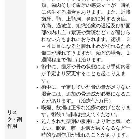
頬、歯肉そして歯牙の感覚マヒが一時的
に発生する場合もあります。また、近接
歯牙、顎、上顎洞、鼻腔に対する炎症、
疼痛、過敏症、組織治癒の遅延及び顔面
部の内出血（紫斑や黄斑など）が避けら
れない方もまれにおられます。術後、３
～４日目になると腫れ止めが切れるため
傷口が腫れてきますが、殆どの場合、１
週間程度で傷口は治ります。
術中に、歯牙や骨の状態により手術内容
が予定より変更することも起こりえま
す。
術中に、予定していた骨の量が足りない
場合には、追加の骨造成が必要になるこ
とがあります。（治療代5万円）
喫煙、飲酒は正常な治療の妨げとなりま
リス
す。術後１週間は控えてください。
ク・副
処方された薬剤の服用により吐き気、め
作用
まい、眠気、咳、お腹が緩くなるなど一
時的な副作用が現れることがあります。