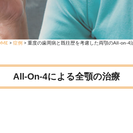
OME
>
症例
> 重度の歯周病と既往歴を考慮した両顎のAll-on-4
All-On-4による全顎の治療