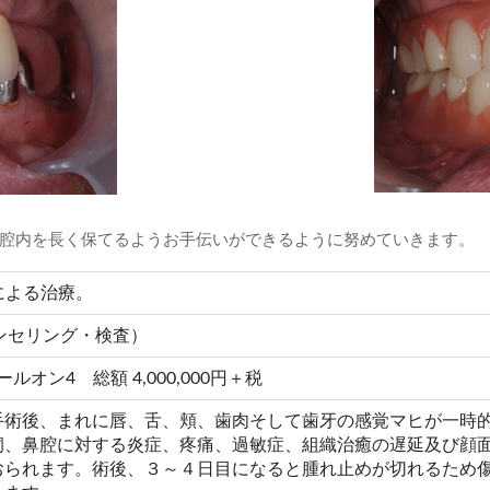
腔内を長く保てるようお手伝いができるように努めていきます。
による治療。
ウンセリング・検査）
オン4 総額 4,000,000円＋税
手術後、まれに唇、舌、頬、歯肉そして歯牙の感覚マヒが一時
洞、鼻腔に対する炎症、疼痛、過敏症、組織治癒の遅延及び顔
おられます。術後、３～４日目になると腫れ止めが切れるため