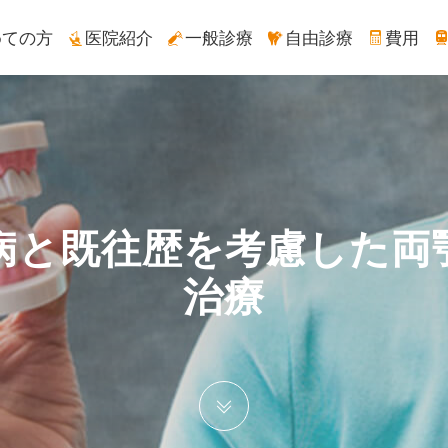
めての方
医院紹介
一般診療
自由診療
費用
と既往歴を考慮した両顎のA
治療