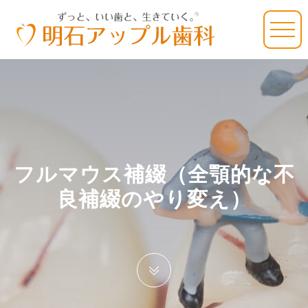
フルマウス補綴（全顎的な不
良補綴のやり変え）