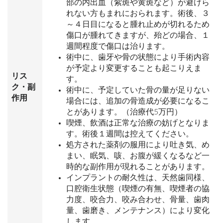
部の内出血（紫斑や黄斑など）が避けら
れない方もまれにおられます。術後、３
～４日目になると腫れ止めが切れるため
傷口が腫れてきますが、殆どの場合、１
週間程度で傷口は治ります。
術中に、歯牙や骨の状態により手術内容
が予定より変更することも起こりえま
リス
す。
ク・副
術中に、予定していた骨の量が足りない
作用
場合には、追加の骨造成が必要になるこ
とがあります。（治療代5万円）
喫煙、飲酒は正常な治療の妨げとなりま
す。術後１週間は控えてください。
処方された薬剤の服用により吐き気、め
まい、眠気、咳、お腹が緩くなるなど一
時的な副作用が現れることがあります。
インプラントの耐久性は、天然歯同様、
口腔衛生状態（喫煙の有無、喫煙者の協
力度、咬合力、咬み合わせ、骨量、歯肉
量、歯磨き、メンテナンス）により変化
します。