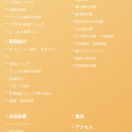
ご予約について
歯の根の治療
治療の流れ
歯周病治療
アップル歯科の特徴
咬み合わせの治療
ご予約の時間について
入れ歯治療
よくある質問Q&A
お子様の治療・小児歯科
医院紹介
予防歯科・定期検診
ずっと、いい歯と、生きてい
歯のクリーニング
く。
歯科口腔外科
当院について
訪問歯科診療
アップル歯科の特徴
設備紹介
スタッフ紹介
医療施設としての取り組み
滅菌・感染対策
自由診療
費用
インプラント
アクセス
矯正歯科