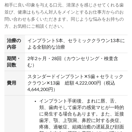
相手に良い印象を与える口元、清潔さを感じさせてくれる歯
並び、健康はもちろん対人をメインとするお仕事方からのお
問い合わせも多くいただきます。同じような悩みをお持ちの
方、お気軽にご相談ください。
治療の
インプラント5本、セラミッククラウン13本に
内容
よる全額的な治療
期間・
2年2ヶ月・28回（カウンセリング・検査含
回数
む）
スタンダードインプラント✕5歯＋セラミック
費用
クラウン✕13歯 総額 4,222,000円（税込
4,644,200円）
インプラント手術後、まれに唇、舌、
頬、歯肉そして歯牙の感覚マヒが一時的
に発生する場合もあります。また、近接
歯牙、顎、上顎洞、鼻腔に対する炎症、
疼痛、過敏症、組織治癒の遅延及び顔面