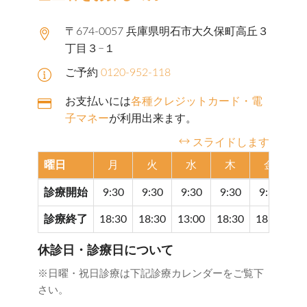
〒674-0057 兵庫県明石市大久保町高丘３
丁目３−１
ご予約
0120-952-118
お支払いには
各種クレジットカード・電
子マネー
が利用出来ます。
スライドします
曜日
月
火
水
木
金
診療開始
9:30
9:30
9:30
9:30
9:30
9
診療終了
18:30
18:30
13:00
18:30
18:30
17
休診日・診療日について
※日曜・祝日診療は下記診療カレンダーをご覧下
さい。