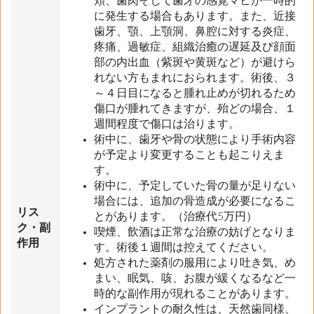
頬、歯肉そして歯牙の感覚マヒが一時的
に発生する場合もあります。また、近接
歯牙、顎、上顎洞、鼻腔に対する炎症、
疼痛、過敏症、組織治癒の遅延及び顔面
部の内出血（紫斑や黄斑など）が避けら
れない方もまれにおられます。術後、３
～４日目になると腫れ止めが切れるため
傷口が腫れてきますが、殆どの場合、１
週間程度で傷口は治ります。
術中に、歯牙や骨の状態により手術内容
が予定より変更することも起こりえま
す。
術中に、予定していた骨の量が足りない
場合には、追加の骨造成が必要になるこ
リス
とがあります。（治療代5万円）
ク・副
喫煙、飲酒は正常な治療の妨げとなりま
作用
す。術後１週間は控えてください。
処方された薬剤の服用により吐き気、め
まい、眠気、咳、お腹が緩くなるなど一
時的な副作用が現れることがあります。
インプラントの耐久性は、天然歯同様、