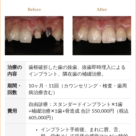
Before
After
治療の
歯根破折した歯の抜歯、抜歯即時埋入による
内容
インプラント、隣在歯の補綴治療。
期間・
10ヶ月・11回（カウンセリング・検査・歯周
回数
病治療含む）
自由診療：スタンダードインプラント✕1歯
費用
+補綴治療✕1歯+骨造成 合計 550,000円（税込
605,000円）
インプラント手術後、まれに唇、舌、