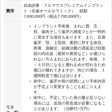
自由診療：フルマウスプレミアムインプラン
費用
ト（全歯オールセラミック） 総額
7,000,000円（税込7,700,000円）
インプラント手術後、まれに唇、舌、
頬、歯肉そして歯牙の感覚マヒが一時的
に発生する場合もあります。また、近接
歯牙、顎、上顎洞、鼻腔に対する炎症、
疼痛、過敏症、組織治癒の遅延及び顔面
部の内出血（紫斑や黄斑など）が避けら
れない方もまれにおられます。術後、３
～４日目になると腫れ止めが切れるため
傷口が腫れてきますが、殆どの場合、１
週間程度で傷口は治ります。
術中に、歯牙や骨の状態により手術内容
が予定より変更することも起こりえま
す。
術中に、予定していた骨の量が足りない
場合には、追加の骨造成が必要になるこ
リス
とがあります。（治療代5万円）