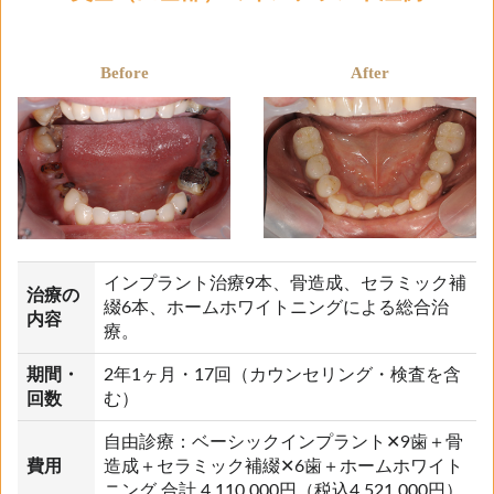
Before
After
インプラント治療9本、骨造成、セラミック補
治療の
綴6本、ホームホワイトニングによる総合治
内容
療。
期間・
2年1ヶ月・17回（カウンセリング・検査を含
回数
む）
自由診療：ベーシックインプラント✕9歯＋骨
費用
造成＋セラミック補綴✕6歯＋ホームホワイト
ニング 合計 4,110,000円（税込4,521,000円）