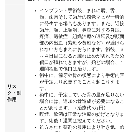
インプラント手術後、まれに唇、舌、
頬、歯肉そして歯牙の感覚マヒが一時的
に発生する場合もあります。また、近接
歯牙、顎、上顎洞、鼻腔に対する炎症、
疼痛、過敏症、組織治癒の遅延及び顔面
部の内出血（紫斑や黄斑など）が避けら
れない方もまれにおられます。術後、３
～４日目になると腫れ止めが切れるため
傷口が腫れてきますが、殆どの場合、１
週間程度で傷口は治ります。
術中に、歯牙や骨の状態により手術内容
が予定より変更することも起こりえま
リス
す。
ク・副
術中に、予定していた骨の量が足りない
作用
場合には、追加の骨造成が必要になるこ
とがあります。（治療代5万円）
喫煙、飲酒は正常な治療の妨げとなりま
す。術後１週間は控えてください。
処方された薬剤の服用により吐き気、め