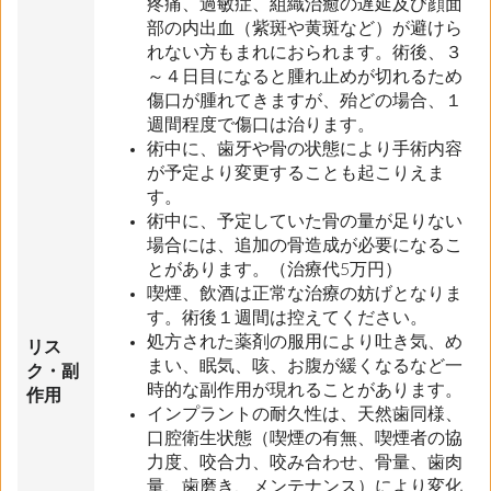
疼痛、過敏症、組織治癒の遅延及び顔面
部の内出血（紫斑や黄斑など）が避けら
れない方もまれにおられます。術後、３
～４日目になると腫れ止めが切れるため
傷口が腫れてきますが、殆どの場合、１
週間程度で傷口は治ります。
術中に、歯牙や骨の状態により手術内容
が予定より変更することも起こりえま
す。
術中に、予定していた骨の量が足りない
場合には、追加の骨造成が必要になるこ
とがあります。（治療代5万円）
喫煙、飲酒は正常な治療の妨げとなりま
す。術後１週間は控えてください。
処方された薬剤の服用により吐き気、め
リス
まい、眠気、咳、お腹が緩くなるなど一
ク・副
時的な副作用が現れることがあります。
作用
インプラントの耐久性は、天然歯同様、
口腔衛生状態（喫煙の有無、喫煙者の協
力度、咬合力、咬み合わせ、骨量、歯肉
量、歯磨き、メンテナンス）により変化