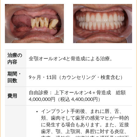
治療の
全顎オールオン4と骨造成による治療。
内容
期間・
9ヶ月・11回（カウンセリング・検査含む）
回数
自由診療： 上下オールオン4＋骨造成 総額
費用
4,000,000円（税込 4,400,000円）
インプラント手術後、まれに唇、舌、
頬、歯肉そして歯牙の感覚マヒが一時的
に発生する場合もあります。また、近接
歯牙、顎、上顎洞、鼻腔に対する炎症、