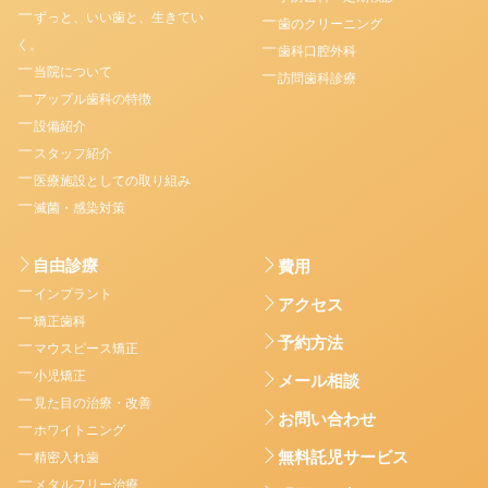
ずっと、いい歯と、生きてい
歯のクリーニング
く。
歯科口腔外科
当院について
訪問歯科診療
アップル歯科の特徴
設備紹介
スタッフ紹介
医療施設としての取り組み
滅菌・感染対策
自由診療
費用
インプラント
アクセス
矯正歯科
予約方法
マウスピース矯正
小児矯正
メール相談
見た目の治療・改善
お問い合わせ
ホワイトニング
無料託児サービス
精密入れ歯
メタルフリー治療