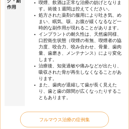
ク・副
喫煙、飲酒は正常な治療の妨げとなりま
作用
す。術後１週間は控えてください。
処方された薬剤の服用により吐き気、め
まい、眠気、咳、お腹が緩くなるなど一
時的な副作用が現れることがあります。
インプラントの耐久性は、天然歯同様、
口腔衛生状態（喫煙の有無、喫煙者の協
力度、咬合力、咬み合わせ、骨量、歯肉
量、歯磨き、メンテナンス）により変化
します。
治療後、知覚過敏や痛みなどが出たり、
吸収された骨が再生しなくなることがあ
ります。
また、歯肉が退縮して歯が長く見えた
り、歯と歯の隙間が広くなったりするこ
ともあります。
フルマウス治療の症例集