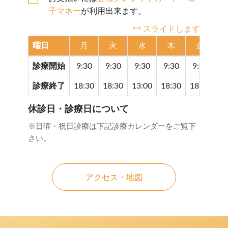
子マネー
が利用出来ます。
スライドします
曜日
月
火
水
木
金
診療開始
9:30
9:30
9:30
9:30
9:30
9
診療終了
18:30
18:30
13:00
18:30
18:30
17
休診日・診療日について
※日曜・祝日診療は下記診療カレンダーをご覧下
さい。
アクセス・地図