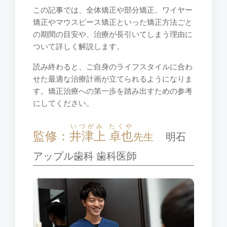
この記事では、全体矯正や部分矯正、ワイヤー
矯正やマウスピース矯正といった矯正方法ごと
の期間の目安や、治療が長引いてしまう理由に
ついて詳しく解説します。
読み終わると、ご自身のライフスタイルに合わ
せた最適な治療計画が立てられるようになりま
す。矯正治療への第一歩を踏み出すための参考
にしてください。
いづがみ たくや
監修：
井津上 卓也
先生
明石
アップル歯科 歯科医師