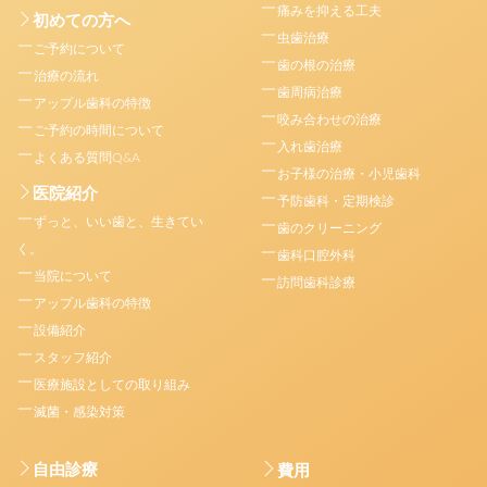
痛みを抑える工夫
初めての方へ
虫歯治療
ご予約について
歯の根の治療
治療の流れ
歯周病治療
アップル歯科の特徴
咬み合わせの治療
ご予約の時間について
入れ歯治療
よくある質問Q&A
お子様の治療・小児歯科
医院紹介
予防歯科・定期検診
ずっと、いい歯と、生きてい
歯のクリーニング
く。
歯科口腔外科
当院について
訪問歯科診療
アップル歯科の特徴
設備紹介
スタッフ紹介
医療施設としての取り組み
滅菌・感染対策
自由診療
費用