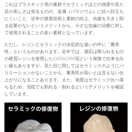
これはプラスチック系の素材でセラミックほどの強度や見た
目の美しさは劣るものの、金属（パラジウム）に比べ目立ち
にくいこと、近年の接着技術と素材の向上、虫歯を大きく削
る必要がないというメリットから、小さな虫歯の治療に対し
て使用されることの多い素材となっています。
ただし、レジンとセラミックの決定的な違いの中に「審美
性」というものがあります。近年では、適応は限られるもの
の硬質レジンを使用したCAD&CAM冠という保険で出来る白
い歯もありますが、見た目に関してはセラミックのようにバ
リエーションがないことから、審美性が高いとは言えない仕
上がりになることあります。また、強度はセラミック比べ落
ちるため、当院でも割れる・削れるというデメリットを確認
しています。