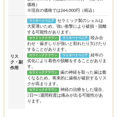
価格）
※現在の価格では264,000円（税込）
セラミック製のシェルは
ラミネートベニア
大変薄いため、強い衝撃により破損・脱離
する可能性があります。
咬み合
セラミッククラウン
ラミネートベニア
わせ・歯ぎしりが強いと割れたり欠けたり
することがあります。
経年の
セラミッククラウン
ラミネートベニア
リス
劣化により着色や脱離をすることがありま
ク・副
す。
作用
歯の神経を取った歯は脆
セラミッククラウン
くなるため、将来的に歯根が破折するリス
クが高まります。
神経の治療をした場合、
セラミッククラウン
2日〜1週間程度は痛みが出る可能性があ
ります。