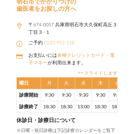
明石市でかかりつけの
歯医者をお探しの方へ
〒674-0057 兵庫県明石市大久保町高丘３
丁目３−１
ご予約
0120-952-118
お支払いには
各種クレジットカード・電
子マネー
が利用出来ます。
スライドします
曜日
月
火
水
木
金
診療開始
9:30
9:30
9:30
9:30
9:30
9
診療終了
18:30
18:30
13:00
18:30
18:30
17
休診日・診療日について
※日曜・祝日診療は下記診療カレンダーをご覧下