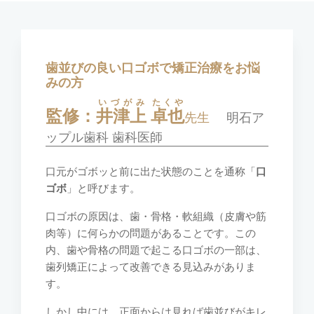
歯並びの良い口ゴボで矯正治療をお悩
みの方
いづがみ
たくや
監修：
井津上
卓也
先生
明石ア
ップル歯科 歯科医師
口元がゴボッと前に出た状態のことを通称「
口
ゴボ
」と呼びます。
口ゴボの原因は、歯・骨格・軟組織（皮膚や筋
肉等）に何らかの問題があることです。この
内、歯や骨格の問題で起こる口ゴボの一部は、
歯列矯正によって改善できる見込みがありま
す。
しかし中には、正面からは見れば歯並びがキレ