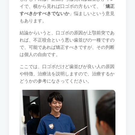
イで、横から見れば口ゴボの方もいて、「
矯正
すべきかすべきでないか
」悩ましいという意見
もあります。
結論からいうと、口ゴボの原因が上顎前突であ
れば、不正咬合という悪い歯並びの一種ですの
で、可能であれば矯正すべきですが、その判断
は個人の自由です。
ここでは、口ゴボだけど歯並びが良い人の原因
や特徴、治療法を説明しますので、治療するか
どうかの参考になさってください。