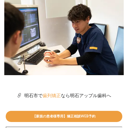
明石市
で
歯列矯正
なら
明石アップル歯科
へ
【新規の患者様専用】矯正相談WEB予約