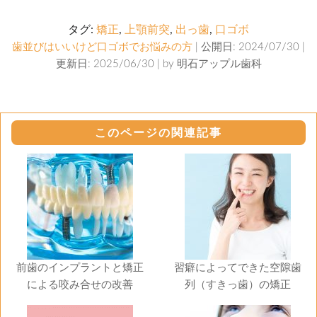
タグ:
矯正
,
上顎前突
,
出っ歯
,
口ゴボ
歯並びはいいけど口ゴボでお悩みの方
| 公開日: 2024/07/30 |
更新日: 2025/06/30 | by
明石アップル歯科
このページの関連記事
前歯のインプラントと矯正
習癖によってできた空隙歯
による咬み合せの改善
列（すきっ歯）の矯正