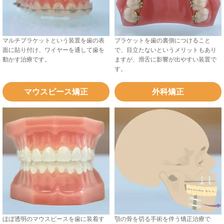
マルチブラケットという装置を歯の表
ブラケットを歯の裏側につけること
面に貼り付け、ワイヤーを通して歯を
で、目立たないというメリットもあり
動かす治療です。
ますが、滑舌に影響が出やすい装置で
す。
マウスピース矯正
外科矯正
ほぼ透明のマウスピースを歯に装着す
顎の骨を切る手術を伴う矯正治療で