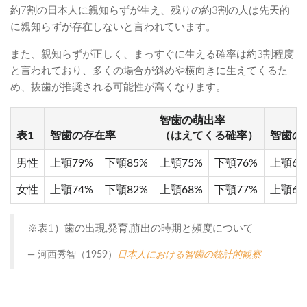
約7割の日本人に親知らずが生え、残りの約3割の人は先天的
に親知らずが存在しないと言われています。
また、親知らずが正しく、まっすぐに生える確率は約3割程度
と言われており、多くの場合が斜めや横向きに生えてくるた
め、抜歯が推奨される可能性が高くなります。
智歯の萌出率
表1
智歯の存在率
（はえてくる確率）
智歯の
男性
上顎79%
下顎85%
上顎75%
下顎76%
上顎6%
女性
上顎74%
下顎82%
上顎68%
下顎77%
上顎6%
※表1）歯の出現,発育,萠出の時期と頻度について
河西秀智（1959）
日本人における智歯の統計的観察