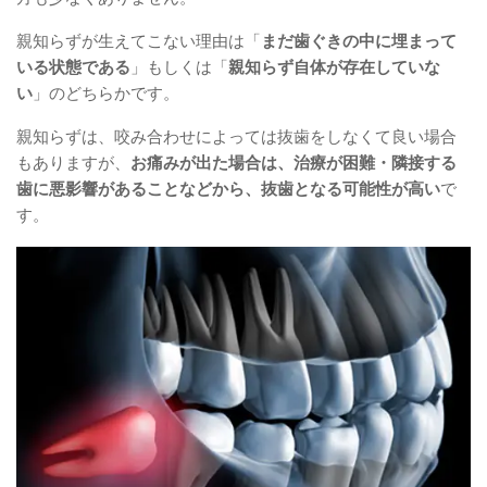
親知らずが生えてこない理由は「
まだ歯ぐきの中に埋まって
いる状態である
」もしくは「
親知らず自体が存在していな
い
」のどちらかです。
親知らずは、咬み合わせによっては抜歯をしなくて良い場合
もありますが、
お痛みが出た場合は、治療が困難・隣接する
歯に悪影響があることなどから、抜歯となる可能性が高い
で
す。