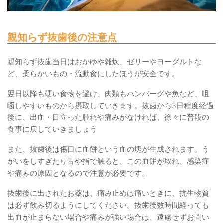
親知らず抜歯後の注意点
親知らず抜歯当日はおかゆや雑炊、ゼリーやヨーグルトな
ど、柔らかいもの・流動食にしたほうが安全です。
翌日以降も硬い食物を避け、肉類もハンバーグや魚など、咀
嚼しやすいものから摂取していきます。抜歯から3日程度経過
後に、出血・目立った腫れや痛みがなければ、徐々に普段の
食事に戻していきましょう
また、抜歯後は傷口に血餅という血の塊が生成されます。う
がいをしすぎたり舌や指で触ると、この血餅が取れ、感染症
や痛みの原因となるので注意が必要です。
抜歯後に出されたお薬は、痛み止めは痛いときに、抗生物質
は必ず飲み切るようにしてください。抜歯後数時間経っても
出血が止まらない場合や痛みが強い場合は、遠慮せずお問い