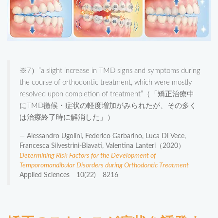
※7）”a slight increase in TMD signs and symptoms during
the course of orthodontic treatment, which were mostly
resolved upon completion of treatment”（「矯正治療中
にTMD徴候・症状の軽度増加がみられたが、その多く
は治療終了時に解消した」）
Alessandro Ugolini, Federico Garbarino, Luca Di Vece,
Francesca Silvestrini-Biavati, Valentina Lanteri（2020）
Determining Risk Factors for the Development of
Temporomandibular Disorders during Orthodontic Treatment
Applied Sciences 10(22) 8216