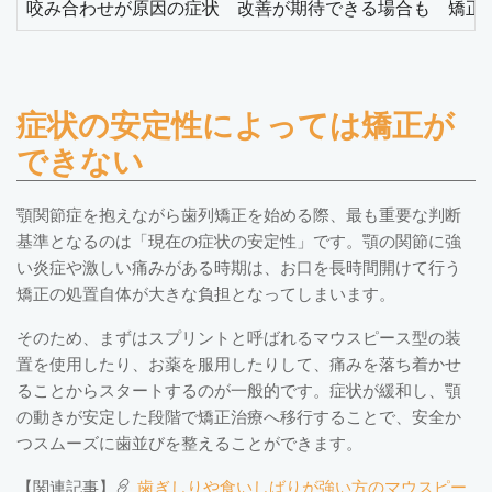
咬み合わせが原因の症状
改善が期待できる場合も
矯正
症状の安定性によっては矯正が
できない
顎関節症を抱えながら歯列矯正を始める際、最も重要な判断
基準となるのは「現在の症状の安定性」です。顎の関節に強
い炎症や激しい痛みがある時期は、お口を長時間開けて行う
矯正の処置自体が大きな負担となってしまいます。
そのため、まずはスプリントと呼ばれるマウスピース型の装
置を使用したり、お薬を服用したりして、痛みを落ち着かせ
ることからスタートするのが一般的です。症状が緩和し、顎
の動きが安定した段階で矯正治療へ移行することで、安全か
つスムーズに歯並びを整えることができます。
【関連記事】
歯ぎしりや食いしばりが強い方のマウスピー