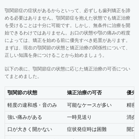
顎関節症の症状があるからといって、必ずしも歯列矯正を諦
める必要はありません。顎関節症を抱えた状態でも矯正治療
を受けることは十分に可能です。しかし、無条件に治療を開
始できるわけではありません。お口の状態や顎の痛みの程度
によっては、矯正を始める前に優先すべき処置があります。
まずは、現在の顎関節の状態と矯正治療の関係性について、
正しい知識を身につけることから始めましょう。
以下の表に、顎関節症の状態に応じた矯正治療の可否につい
てまとめました。
顎関節の状態
矯正治療の可否
優先
軽度の違和感・音のみ
可能なケースが多い
精密
強い痛みがある
一時見送り
消炎
口が大きく開かない
症状発症時は困難
開口