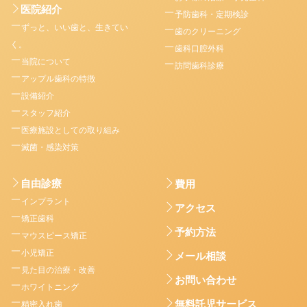
医院紹介
予防歯科・定期検診
ずっと、いい歯と、生きてい
歯のクリーニング
く。
歯科口腔外科
当院について
訪問歯科診療
アップル歯科の特徴
設備紹介
スタッフ紹介
医療施設としての取り組み
滅菌・感染対策
自由診療
費用
インプラント
アクセス
矯正歯科
予約方法
マウスピース矯正
小児矯正
メール相談
見た目の治療・改善
お問い合わせ
ホワイトニング
無料託児サービス
精密入れ歯