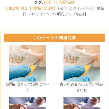
タグ:
料金
,
顎
,
顎関節症
自由診療 料金【顎関節症治療】
| 公開日: 2015/04/15 | 更新
日: 2023/10/19 | by
明石アップル歯科
このページの関連記事
顎関節症とその治療につい
良い咬み合わせと悪い咬み
て
合わせ