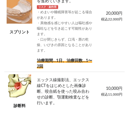
を進めていきます。
リスク・副作用
・めまいや睡眠障害等が起こる場合
20,000円
があります。
税込22,000円
・異物感を感じやすい人は嘔吐感や
嘔吐などを引き起こす可能性があり
スプリント
ます。
・口が閉じきらず、口渇・唇の乾
燥、いびきの原因となることがあり
ます。
治療期間…1日、治療回数…1〜
2回
エックス線撮影法、エックス
線CTをはじめとした画像診
10,000円
断、咬合紙を使った咬み合わ
税込11,000円
せの診断、顎運動検査などを
行います。
診断料