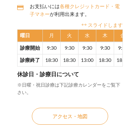
お支払いには
各種クレジットカード・電
子マネー
が利用出来ます。
スライドします
曜日
月
火
水
木
金
診療開始
9:30
9:30
9:30
9:30
9:30
9
診療終了
18:30
18:30
13:00
18:30
18:30
17
休診日・診療日について
※日曜・祝日診療は下記診療カレンダーをご覧下
さい。
アクセス・地図