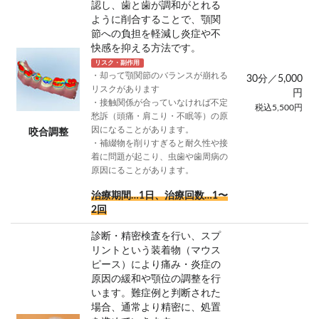
認し、歯と歯が調和がとれる
ように削合することで、顎関
節への負担を軽減し炎症や不
快感を抑える方法です。
リスク・副作用
・却って顎関節のバランスが崩れる
30分／5,000
リスクがあります
円
・接触関係が合っていなければ不定
税込5,500円
愁訴（頭痛・肩こり・不眠等）の原
因になることがあります。
咬合調整
・補綴物を削りすぎると耐久性や接
着に問題が起こり、虫歯や歯周病の
原因にることがあります。
治療期間…1日、治療回数…1〜
2回
診断・精密検査を行い、スプ
リントという装着物（マウス
ピース）により痛み・炎症の
原因の緩和や顎位の調整を行
います。難症例と判断された
場合、通常より精密に、処置