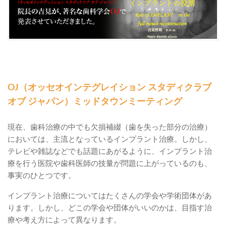
OJ（オッセオインテグレイション スタディクラブ
オブ ジャパン）ミッドタウンミーティング
現在、歯科治療の中でも欠損補綴（歯を失った部分の治療）
においては、主流となっているインプラント治療。しかし、
テレビや雑誌などでも話題にあがるように、インプラント治
療を行う医院や歯科医師の技量が問題に上がっているのも、
事実のひとつです。
インプラント治療についてはたくさんの学会や学術団体があ
ります。しかし、どこの学会や団体がいいのかは、目指す治
療や考え方によって異なります。