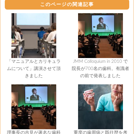
このページの関連記事
「マニュアルとカリキュラ
JMM Colloquium in 2010 で
ムについて」講演させて頂
院長が700名の歯科。有識者
きました
の前で発表しました
理事長の吉見が著名な歯科
重度の歯周病と既往歴を考