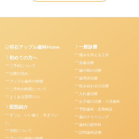
一般診療
明石アップル歯科Home
痛みを抑える工夫
初めての方へ
虫歯治療
ご予約について
歯の根の治療
治療の流れ
歯周病治療
アップル歯科の特徴
咬み合わせの治療
ご予約の時間について
入れ歯治療
よくある質問Q&A
お子様の治療・小児歯科
医院紹介
予防歯科・定期検診
ずっと、いい歯と、生きてい
歯のクリーニング
く。
歯科口腔外科
当院について
訪問歯科診療
アップル歯科の特徴