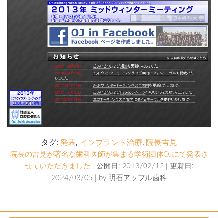
タグ:
発表
,
インプラント治療
,
院長吉見
院長の吉見が著名な歯科医師が集まる学術団体OJにて発表さ
せていただきました
| 公開日: 2013/02/12 | 更新日:
2024/03/05 | by
明石アップル歯科