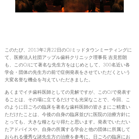
このたび、2013年2月22日のOJミッドタウンミーティングに
て、医療法人社団アップル歯科クリニック理事長 吉見哲朗
も、このOJにて著名な先生方をはじめとして、300名近い各
学会・団体の先生方の前で症例発表をさせていただくという
大変名誉な機会を与えていただきました。
あくまでイチ歯科医師としての見解ですが、このOJで発表す
ることは、その場に立てるだけでも光栄なことで、今回、こ
のように日ごろの臨床を著名な歯科医師の皆さまにご精査い
ただけたことは、今後の自身の臨床並びに医院の治療方針に
とっても、大きな糧となり得たと思います。発表でいただい
たアドバイスや、自身の所属する学会と他の団体に所属して
おられる優秀な諸先生方の治療を参考に、日ごろの臨床にお