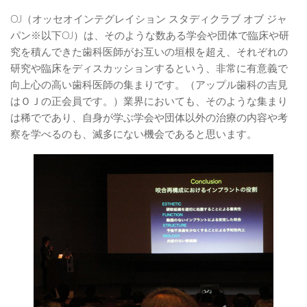
OJ（オッセオインテグレイション スタディクラブ オブ ジャ
パン※以下OJ）は、そのような数ある学会や団体で臨床や研
究を積んできた歯科医師がお互いの垣根を超え、それぞれの
研究や臨床をディスカッションするという、非常に有意義で
向上心の高い歯科医師の集まりです。（アップル歯科の吉見
はＯＪの正会員です。）業界においても、そのような集まり
は稀でであり、自身が学ぶ学会や団体以外の治療の内容や考
察を学べるのも、滅多にない機会であると思います。