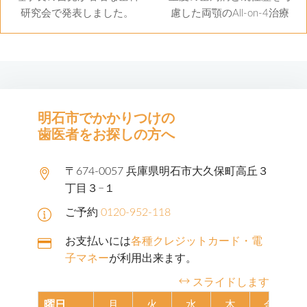
研究会で発表しました。
慮した両顎のAll-on-4治療
明石市でかかりつけの
歯医者をお探しの方へ
〒674-0057 兵庫県明石市大久保町高丘３
丁目３−１
ご予約
0120-952-118
お支払いには
各種クレジットカード・電
子マネー
が利用出来ます。
スライドします
曜日
月
火
水
木
金