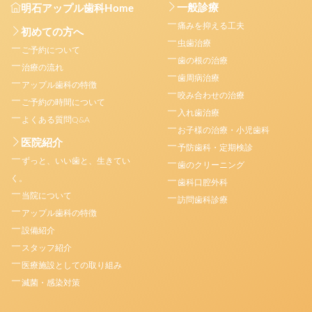
一般診療
明石アップル歯科Home
痛みを抑える工夫
初めての方へ
虫歯治療
ご予約について
歯の根の治療
治療の流れ
歯周病治療
アップル歯科の特徴
咬み合わせの治療
ご予約の時間について
入れ歯治療
よくある質問Q&A
お子様の治療・小児歯科
医院紹介
予防歯科・定期検診
ずっと、いい歯と、生きてい
歯のクリーニング
く。
歯科口腔外科
当院について
訪問歯科診療
アップル歯科の特徴
設備紹介
スタッフ紹介
医療施設としての取り組み
滅菌・感染対策