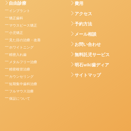
自由診療
費用
インプラント
アクセス
矯正歯科
予約方法
マウスピース矯正
小児矯正
メール相談
見た目の治療・改善
お問い合わせ
ホワイトニング
無料託児サービス
精密入れ歯
メタルフリー治療
明石wiki歯ディア
精密根管治療
サイトマップ
カウンセリング
短期集中歯科治療
フルマウス治療
保証について