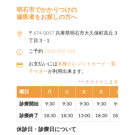
明石市でかかりつけの
歯医者をお探しの方へ
〒674-0057 兵庫県明石市大久保町高丘３
丁目３−１
ご予約
0120-952-118
お支払いには
各種クレジットカード・電
子マネー
が利用出来ます。
スライドします
曜日
月
火
水
木
金
診療開始
9:30
9:30
9:30
9:30
9:30
9
診療終了
18:30
18:30
13:00
18:30
18:30
17
休診日・診療日について