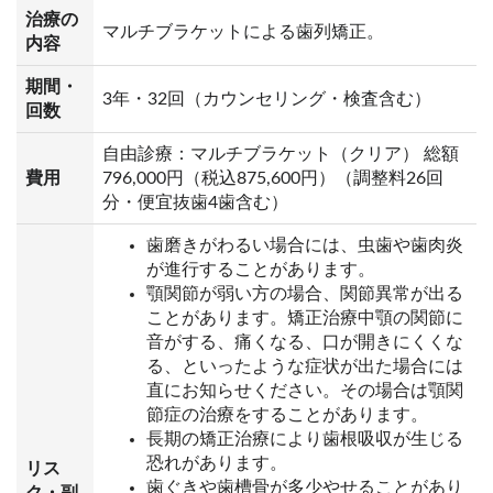
治療の
マルチブラケットによる歯列矯正。
内容
期間・
3年・32回（カウンセリング・検査含む）
回数
自由診療：マルチブラケット（クリア） 総額
費用
796,000円（税込875,600円）（調整料26回
分・便宜抜歯4歯含む）
歯磨きがわるい場合には、虫歯や歯肉炎
が進行することがあります。
顎関節が弱い方の場合、関節異常が出る
ことがあります。矯正治療中顎の関節に
音がする、痛くなる、口が開きにくくな
る、といったような症状が出た場合には
直にお知らせください。その場合は顎関
節症の治療をすることがあります。
長期の矯正治療により歯根吸収が生じる
恐れがあります。
リス
歯ぐきや歯槽骨が多少やせることがあり