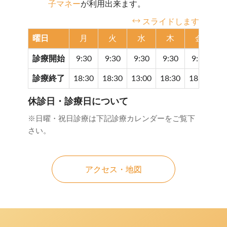
子マネー
が利用出来ます。
スライドします
曜日
月
火
水
木
金
診療開始
9:30
9:30
9:30
9:30
9:30
9
診療終了
18:30
18:30
13:00
18:30
18:30
17
休診日・診療日について
※日曜・祝日診療は下記診療カレンダーをご覧下
さい。
アクセス・地図