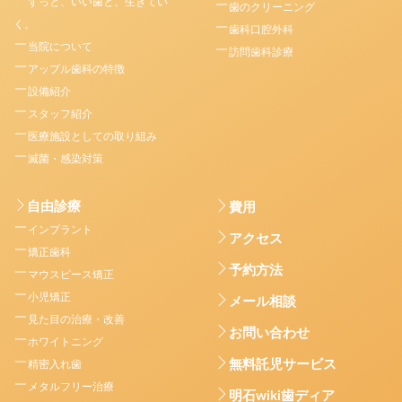
ずっと、いい歯と、生きてい
歯のクリーニング
く。
歯科口腔外科
当院について
訪問歯科診療
アップル歯科の特徴
設備紹介
スタッフ紹介
医療施設としての取り組み
滅菌・感染対策
自由診療
費用
インプラント
アクセス
矯正歯科
予約方法
マウスピース矯正
小児矯正
メール相談
見た目の治療・改善
お問い合わせ
ホワイトニング
無料託児サービス
精密入れ歯
メタルフリー治療
明石wiki歯ディア