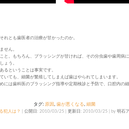
それとも歯医者の治療が甘かったのか。
ません。
こと。もちろん、ブラッシングが甘ければ、その分虫歯や歯周病
しょう。
あるということは事実です。
ていても、細菌が繁殖してしまえば歯はやられてしまいます。
めには歯科医のブラッシング指導や定期検診と予防で、口腔内の
タグ:
原因
,
歯が悪くなる
,
細菌
る犯人は？
| 公開日: 2010/03/25 | 更新日: 2010/03/25 | by
明石