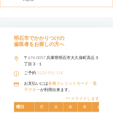
明石市でかかりつけの
歯医者をお探しの方へ
〒674-0057 兵庫県明石市大久保町高丘３
丁目３−１
ご予約
0120-952-118
お支払いには
各種クレジットカード・電
子マネー
が利用出来ます。
スライドします
曜日
月
火
水
木
金