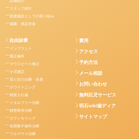
設備紹介
スタッフ紹介
医療施設としての取り組み
滅菌・感染対策
自由診療
費用
インプラント
アクセス
矯正歯科
予約方法
マウスピース矯正
小児矯正
メール相談
見た目の治療・改善
お問い合わせ
ホワイトニング
無料託児サービス
精密入れ歯
メタルフリー治療
明石wiki歯ディア
精密根管治療
サイトマップ
カウンセリング
短期集中歯科治療
フルマウス治療