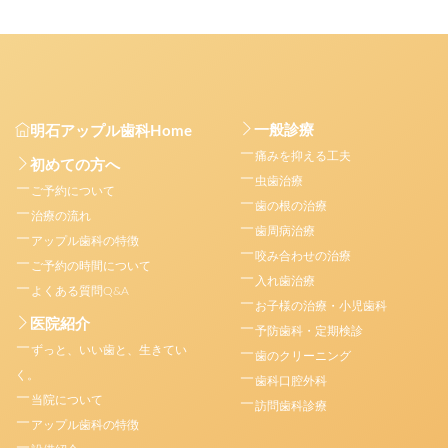
一般診療
明石アップル歯科Home
痛みを抑える工夫
初めての方へ
虫歯治療
ご予約について
歯の根の治療
治療の流れ
歯周病治療
アップル歯科の特徴
咬み合わせの治療
ご予約の時間について
入れ歯治療
よくある質問Q&A
お子様の治療・小児歯科
医院紹介
予防歯科・定期検診
ずっと、いい歯と、生きてい
歯のクリーニング
く。
歯科口腔外科
当院について
訪問歯科診療
アップル歯科の特徴