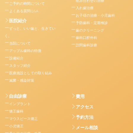
咬み合わせの治療
ご予約の時間について
入れ歯治療
よくある質問Q&A
お子様の治療・小児歯科
医院紹介
予防歯科・定期検診
ずっと、いい歯と、生きてい
歯のクリーニング
く。
歯科口腔外科
当院について
訪問歯科診療
アップル歯科の特徴
設備紹介
スタッフ紹介
医療施設としての取り組み
滅菌・感染対策
自由診療
費用
インプラント
アクセス
矯正歯科
予約方法
マウスピース矯正
小児矯正
メール相談