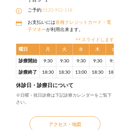
丁目３−１
ご予約
0120-952-118
お支払いには
各種クレジットカード・電
子マネー
が利用出来ます。
スライドします
曜日
月
火
水
木
金
診療開始
9:30
9:30
9:30
9:30
9:30
9
診療終了
18:30
18:30
13:00
18:30
18:30
17
休診日・診療日について
※日曜・祝日診療は下記診療カレンダーをご覧下
さい。
アクセス・地図