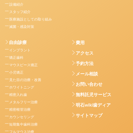
設備紹介
スタッフ紹介
医療施設としての取り組み
滅菌・感染対策
自由診療
費用
インプラント
アクセス
矯正歯科
予約方法
マウスピース矯正
小児矯正
メール相談
見た目の治療・改善
お問い合わせ
ホワイトニング
無料託児サービス
精密入れ歯
メタルフリー治療
明石wiki歯ディア
精密根管治療
サイトマップ
カウンセリング
短期集中歯科治療
フルマウス治療