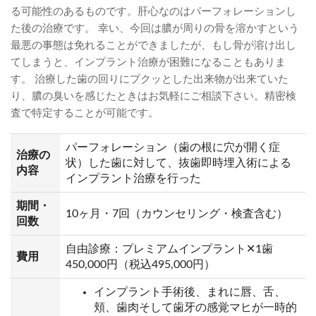
る可能性のあるものです。肝心なのはパーフォレーションし
た後の治療です。 幸い、今回は膿が周りの骨を溶かすという
最悪の事態は免れることができましたが、もし骨が溶け出し
てしまうと、インプラント治療が困難になることもありま
す。 治療した歯の回りにプクッとした出来物が出来ていた
り、膿の臭いを感じたときはお気軽にご相談下さい。精密検
査で特定することが可能です。
パーフォレーション（歯の根に穴が開く症
治療の
状）した歯に対して、抜歯即時埋入術による
内容
インプラント治療を行った
期間・
10ヶ月・7回（カウンセリング・検査含む）
回数
自由診療：プレミアムインプラント✕1歯
費用
450,000円（税込495,000円）
インプラント手術後、まれに唇、舌、
頬、歯肉そして歯牙の感覚マヒが一時的