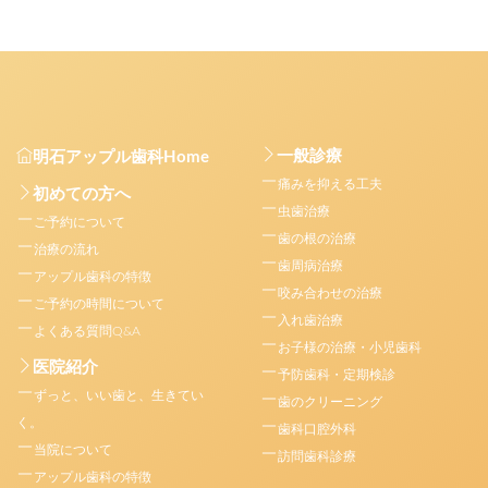
一般診療
明石アップル歯科Home
痛みを抑える工夫
初めての方へ
虫歯治療
ご予約について
歯の根の治療
治療の流れ
歯周病治療
アップル歯科の特徴
咬み合わせの治療
ご予約の時間について
入れ歯治療
よくある質問Q&A
お子様の治療・小児歯科
医院紹介
予防歯科・定期検診
ずっと、いい歯と、生きてい
歯のクリーニング
く。
歯科口腔外科
当院について
訪問歯科診療
アップル歯科の特徴