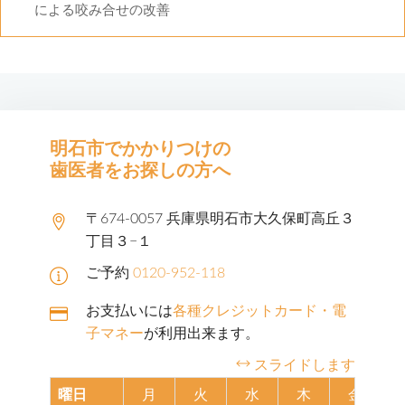
による咬み合せの改善
明石市でかかりつけの
歯医者をお探しの方へ
〒674-0057 兵庫県明石市大久保町高丘３
丁目３−１
ご予約
0120-952-118
お支払いには
各種クレジットカード・電
子マネー
が利用出来ます。
スライドします
曜日
月
火
水
木
金