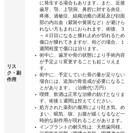
に発生する場合もあります。また、近接
歯牙、顎、上顎洞、鼻腔に対する炎症、
疼痛、過敏症、組織治癒の遅延及び顔面
部の内出血（紫斑や黄斑など）が避けら
れない方もまれにおられます。術後、３
～４日目になると腫れ止めが切れるため
傷口が腫れてきますが、殆どの場合、１
週間程度で傷口は治ります。
術中に、歯牙や骨の状態により手術内容
が予定より変更することも起こりえま
リス
す。
ク・副
術中に、予定していた骨の量が足りない
作用
場合には、追加の骨造成が必要になるこ
とがあります。（治療代5万円）
喫煙、飲酒は正常な治療の妨げとなりま
す。術後１週間は控えてください。
処方された薬剤の服用により吐き気、め
まい、眠気、咳、お腹が緩くなるなど一
時的な副作用が現れることがあります。
インプラントの耐久性は、天然歯同様、