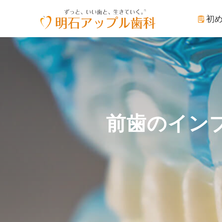
初
前歯のイン