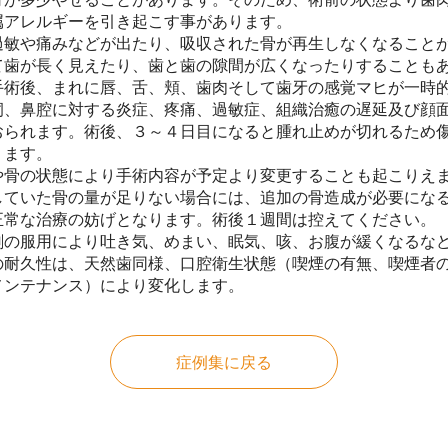
属アレルギーを引き起こす事があります。
過敏や痛みなどが出たり、吸収された骨が再生しなくなること
て歯が長く見えたり、歯と歯の隙間が広くなったりすることも
手術後、まれに唇、舌、頬、歯肉そして歯牙の感覚マヒが一時
洞、鼻腔に対する炎症、疼痛、過敏症、組織治癒の遅延及び顔
おられます。術後、３～４日目になると腫れ止めが切れるため
ります。
や骨の状態により手術内容が予定より変更することも起こりえ
していた骨の量が足りない場合には、追加の骨造成が必要になる
正常な治療の妨げとなります。術後１週間は控えてください。
剤の服用により吐き気、めまい、眠気、咳、お腹が緩くなるな
の耐久性は、天然歯同様、口腔衛生状態（喫煙の有無、喫煙者
メンテナンス）により変化します。
症例集に戻る