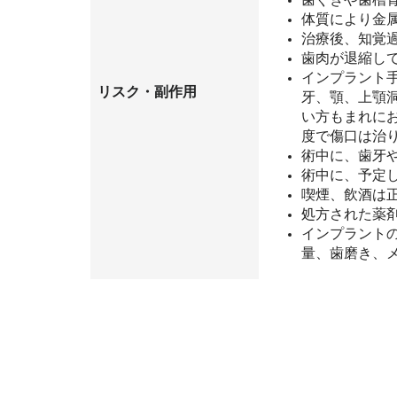
体質により金
治療後、知覚
歯肉が退縮し
インプラント
リスク・副作用
牙、顎、上顎
い方もまれに
度で傷口は治
術中に、歯牙
術中に、予定
喫煙、飲酒は
処方された薬
インプラント
量、歯磨き、