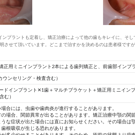
インプラントも定着し、矯正治療によって他の歯もキレイに、そし
明させて頂いています。どこまで治すかを決めるのは患者様です
矯正用ミニインプラント2本による歯列矯正と、前歯部インプ
（カウンセリング・検査含む）
インプラント✕1歯＋マルチブラケット＋矯正用ミニインプラント✕2本
分含む）
い場合には、虫歯や歯肉炎が進行することがあります。
方の場合、関節異常が出ることがあります。矯正治療中顎の関
ような症状が出た場合には直にお知らせください。その場合は顎
り歯根吸収が生じる恐れがあります。
骨が多少やせることがあります。そのため、術前の状態より歯