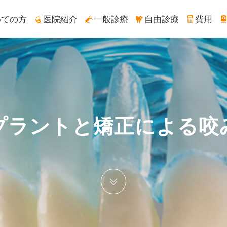
めての方
医院紹介
一般診療
自由診療
費用
プラントと矯正による咬