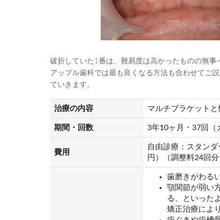
破折していた1番は、難易度は高かったものの無事
アップル歯科では最も良くなる方法も合わせてご説
ていきます。
治療の内容
マルチブラケットと
期間・回数
3年10ヶ月・37回
自由診療：スタンダード
費用
円）（調整料24回
歯磨きがわる
顎関節が弱い
る、といった
矯正治療によ
歯ぐきや歯槽