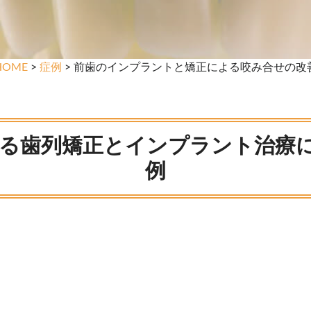
HOME
>
症例
> 前歯のインプラントと矯正による咬み合せの改
る歯列矯正とインプラント治療
例